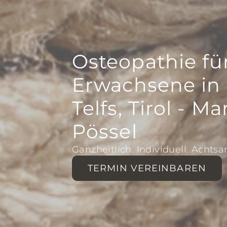
Osteopathie fü
Erwachsene in
Telfs, Tirol - Ma
Pössel
Ganzheitlich. Individuell. Achtsa
TERMIN VEREINBAREN