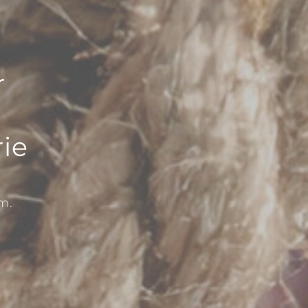
r
rie
m.